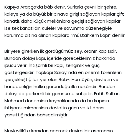
Kapıya Arapça’da bâb denir. Surlarla çevrili bir şehre,
kaleye ya da büyük bir binaya girişi sağlayan kapılar çift
kanatlı, daha küçük mekânlara geçişi sağlayan kapılar
ise tek kanatlıdır. Kuleler ve savunma düzeneğiyle
korunma altına alınan kapılara “müstahkem kapı” denilir.
Bir yere girerken ilk gördüğümüz şey, oranın kapısıdır.
Bundan dolayı kapı, içeride göreceklerimiz hakkında
ipucu verir. İhtişamlı bir kapı, zenginlik ve güç
göstergesidir. Topkapı Sarayı’nda en önemli törenlerin
gerçekleştiği bir yer olan Bâb-ı Hümâyûn, devletin ve
hanedanlığın halka göründüğü ilk mekândır. Bundan
dolayı da görkemli bir görünüme sahiptir. Fatih Sultan
Mehmed döneminin kaynaklarında da bu kapının
ihtişamlı mimarisinin devletin gücü ve iktidarını
yansıttığından bahsedilmiştir.
Mevlevilik’te kapıdan geçmek deyimi bir aşamanın