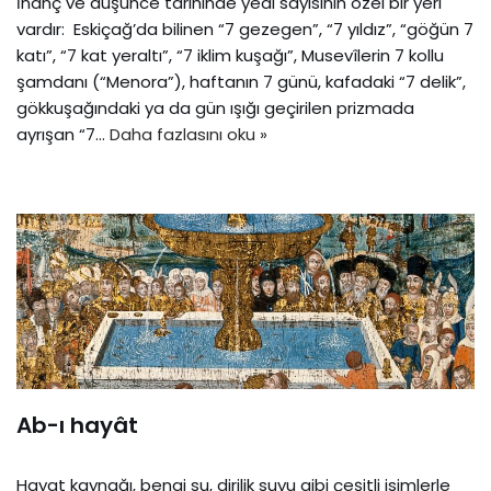
İnanç ve düşünce tarihinde yedi sayısının özel bir yeri
vardır: Eskiçağ’da bilinen “7 gezegen”, “7 yıldız”, “göğün 7
katı”, “7 kat yeraltı”, “7 iklim kuşağı”, Musevîlerin 7 kollu
şamdanı (“Menora”), haftanın 7 günü, kafadaki “7 delik”,
gökkuşağındaki ya da gün ışığı geçirilen prizmada
ayrışan “7…
Daha fazlasını oku »
Ab-ı hayât
Hayat kaynağı, bengi su, dirilik suyu gibi çeşitli isimlerle