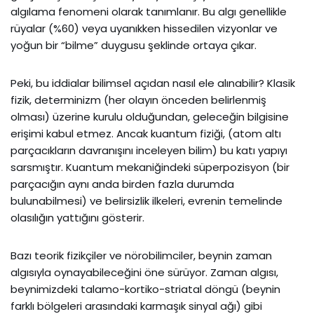
algılama fenomeni olarak tanımlanır. Bu algı genellikle
rüyalar (%60) veya uyanıkken hissedilen vizyonlar ve
yoğun bir “bilme” duygusu şeklinde ortaya çıkar.
Peki, bu iddialar bilimsel açıdan nasıl ele alınabilir? Klasik
fizik, determinizm (her olayın önceden belirlenmiş
olması) üzerine kurulu olduğundan, geleceğin bilgisine
erişimi kabul etmez. Ancak kuantum fiziği, (atom altı
parçacıkların davranışını inceleyen bilim) bu katı yapıyı
sarsmıştır. Kuantum mekaniğindeki süperpozisyon (bir
parçacığın aynı anda birden fazla durumda
bulunabilmesi) ve belirsizlik ilkeleri, evrenin temelinde
olasılığın yattığını gösterir.
Bazı teorik fizikçiler ve nörobilimciler, beynin zaman
algısıyla oynayabileceğini öne sürüyor. Zaman algısı,
beynimizdeki talamo-kortiko-striatal döngü (beynin
farklı bölgeleri arasındaki karmaşık sinyal ağı) gibi