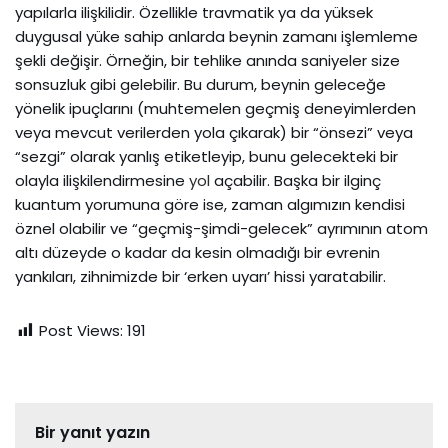
yapılarla ilişkilidir. Özellikle travmatik ya da yüksek
duygusal yüke sahip anlarda beynin zamanı işlemleme
şekli değişir. Örneğin, bir tehlike anında saniyeler size
sonsuzluk gibi gelebilir. Bu durum, beynin geleceğe
yönelik ipuçlarını (muhtemelen geçmiş deneyimlerden
veya mevcut verilerden yola çıkarak) bir “önsezi” veya
“sezgi” olarak yanlış etiketleyip, bunu gelecekteki bir
olayla ilişkilendirmesine
yol
açabilir. Başka bir ilginç
kuantum yorumuna göre ise, zaman algımızın kendisi
öznel olabilir ve “geçmiş-şimdi-gelecek” ayrımının atom
altı düzeyde o kadar da kesin olmadığı bir evrenin
yankıları, zihnimizde bir ‘erken uyarı’ hissi yaratabilir.
Post Views:
191
Bir yanıt yazın